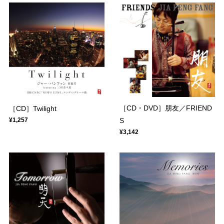
［CD・DVD］朋友／FRIEND
［CD］Twilight
¥1,257
S
¥3,142