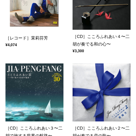
［CD］こころふれあい４〜二
［レコード］茉莉芬芳
胡が奏でる和の心〜
¥4,074
¥3,300
［CD］こころふれあい３〜二
［CD］こころふれあい２〜二
胡で旅する世界の航路〜
胡が奏でる恋の歌〜