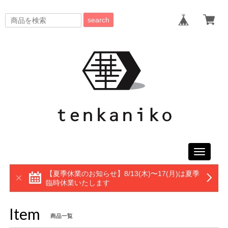
search
Toggle
navigati
【夏季休業のお知らせ】8/13(木)〜17(月)は夏季
臨時休業いたします
Item
商品一覧