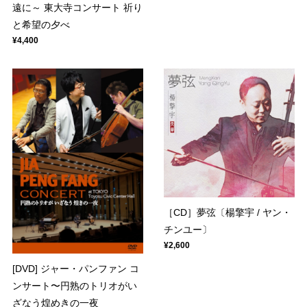
遠に～ 東大寺コンサート 祈り
と希望の夕べ
¥4,400
［CD］夢弦〔楊擎宇 / ヤン・
チンユー〕
¥2,600
[DVD] ジャー・パンファン コ
ンサート〜円熟のトリオがい
ざなう煌めきの一夜