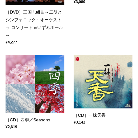
¥3,080
［DVD］三国志組曲～二胡と
シンフォニック・オーケスト
ラ コンサート inいずみホール
～
¥4,277
［CD］一抹天香
［CD］四季／Seasons
¥3,142
¥2,619