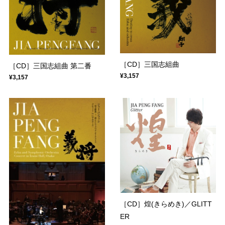
［CD］三国志組曲
［CD］三国志組曲 第二番
¥3,157
¥3,157
［CD］煌(きらめき)／GLITT
ER