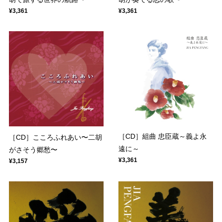
¥3,361
¥3,361
［CD］組曲 忠臣蔵～義よ永
［CD］こころふれあい〜二胡
遠に～
がさそう郷愁〜
¥3,361
¥3,157