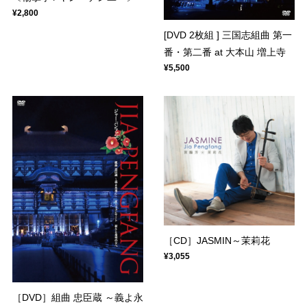
¥2,800
[DVD 2枚組 ] 三国志組曲 第一
番・第二番 at 大本山 増上寺
¥5,500
［CD］JASMIN～茉莉花
¥3,055
［DVD］組曲 忠臣蔵 ～義よ永