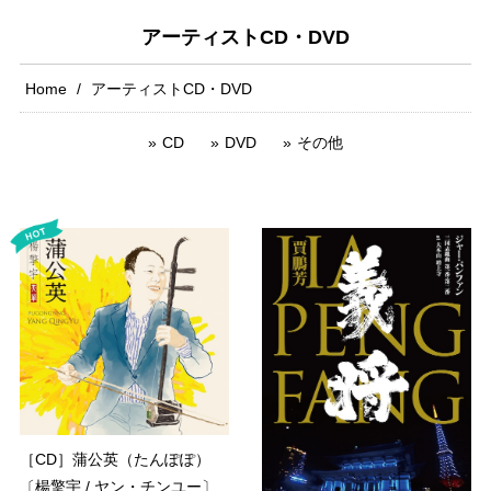
アーティストCD・DVD
Home
アーティストCD・DVD
CD
DVD
その他
［CD］蒲公英（たんぽぽ）
〔楊擎宇 / ヤン・チンユー〕