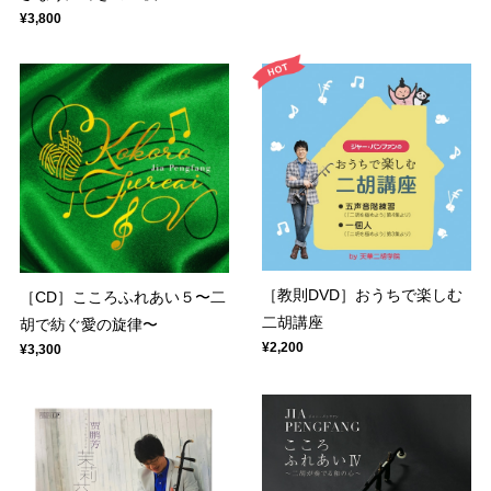
¥3,800
［教則DVD］おうちで楽しむ
［CD］こころふれあい５〜二
二胡講座
胡で紡ぐ愛の旋律〜
¥2,200
¥3,300