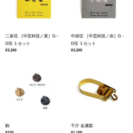
二泉弦 ［中芸科技／黄］G・
中胡弦 ［中芸科技／灰］G・
D弦 １セット
D弦 １セット
¥3,300
¥3,300
駒
千斤 金属製
¥330
¥1,100