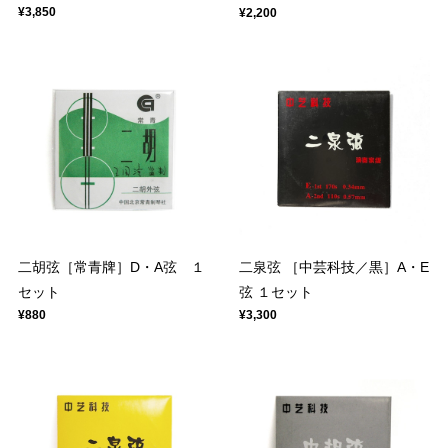
¥3,850
¥2,200
二胡弦［常青牌］D・A弦 １
二泉弦 ［中芸科技／黒］A・E
セット
弦 １セット
¥880
¥3,300