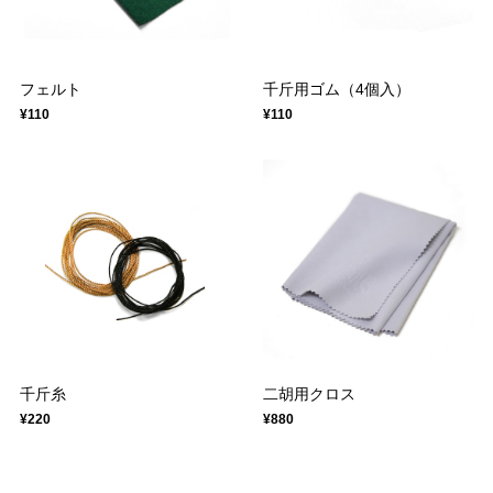
フェルト
千斤用ゴム（4個入）
¥110
¥110
千斤糸
二胡用クロス
¥220
¥880