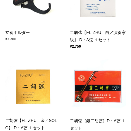
立奏ホルダー
二胡弦【FL-ZHU 白／演奏家
¥2,200
級】 D・A弦 １セット
¥2,750
二胡弦【FL-ZHU 金／SOL
二胡弦［銀二胡弦］D・A弦 １
O】 D・A弦 １セット
セット