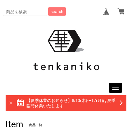
search
Toggle
navigati
【夏季休業のお知らせ】8/13(木)〜17(月)は夏季
臨時休業いたします
Item
商品一覧