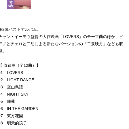
第2弾ベストアルバム。
チャン・イーモウ監督の大作映画「LOVERS」のテーマ曲のほか、ピ
アノとチェロと二胡による新たなバージョンの「二泉映月」なども収
録。
【 収録曲（全12曲）】
01 LOVERS
02 LIGHT DANCE
03 空山鳥語
04 NIGHT SKY
05 睡蓮
06 IN THE GARDEN
07 東方花園
08 明天的孩子