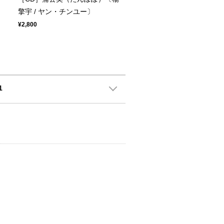
擎宇 / ヤン・チンユー〕
¥2,800
1