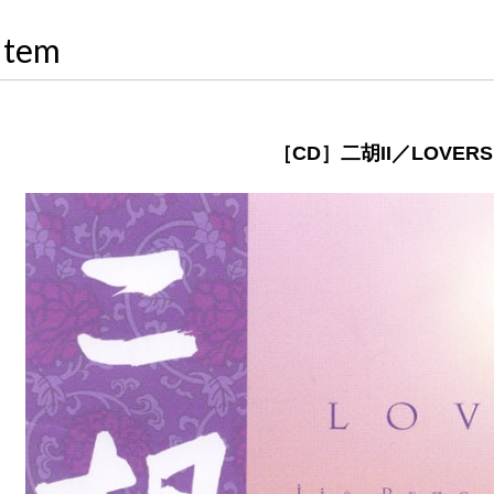
Item
［CD］二胡II／LOVERS