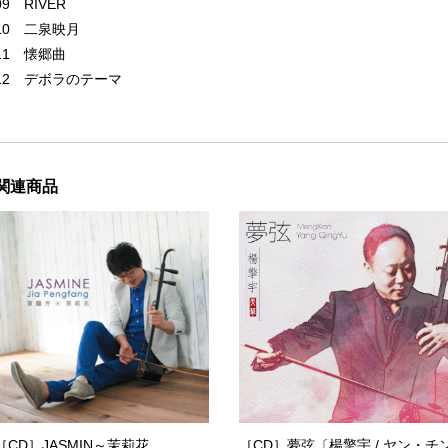
09 RIVER
10 二泉映月
11 懐郷曲
12 デボラのテーマ
関連商品
［CD］JASMIN～茉莉花
［CD］夢弦〔楊擎宇 / ヤン・チ