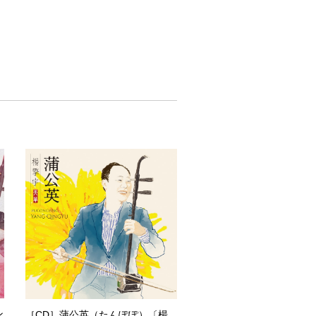
ン
［CD］蒲公英（たんぽぽ）〔楊