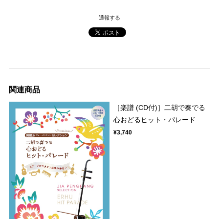
通報する
関連商品
［楽譜 (CD付)］二胡で奏でる
心おどるヒット・パレード
¥3,740