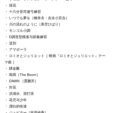
・ 採花
・ 十六分音符連弓練習
・ いつでも夢を［橋幸夫・吉永小百合］
・ 川の流れのように［美空ひばり］
・ モンゴル小調
・ D調音型模進与節奏練習
・ 送別
・ アマポーラ
・ ロミオとジュリエット［ 映画『ロミオとジュリエット』テー
マ曲 ］
・ 銹金匾
・ 島唄［The Boom］
・ DAWN ［賈鵬芳］
・ 対花
・ 洪湖水、浪打浪
・ 花児与少年
・ 潔白的哈達
・ ジュピター［平原綾香］