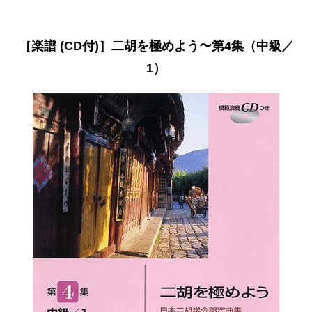
［楽譜 (CD付)］二胡を極めよう〜第4集（中級／
1）