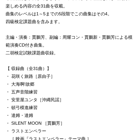
楽しめる内容の全31曲を収載。
曲集のレベルは1～5までの5段階でこの曲集はその4。
四級検定課題曲を含みます。
主編・演奏：賈鵬芳、副編：周耀コン・賈鵬新・賈鵬芳による模
範演奏CD付き曲集。
二胡検定試験課題曲収録。
【 収録曲（全31曲）】
・ 花咲く旅路［原由子］
・ 大海啊!故郷
・ 五声音階練習
・ 安里屋ユンタ［沖縄民謡］
・ 頓弓模進練習
・ 達姆・達姆
・ SILENT MOON ［賈鵬芳］
・ ラストエンペラー
［ 映画『ラストエンペラー』テーマ曲 ］