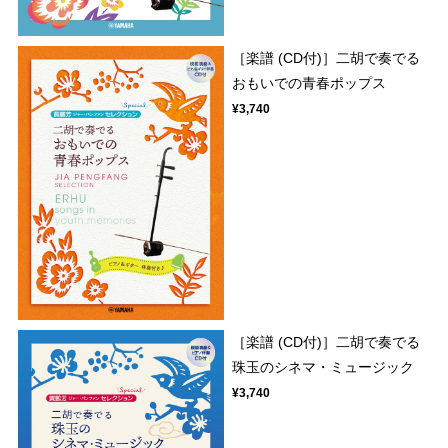
［楽譜 (CD付)］二胡で奏でる
おもいでの青春ポップス
¥3,740
［楽譜 (CD付)］二胡で奏でる
珠玉のシネマ・ミュージック
¥3,740