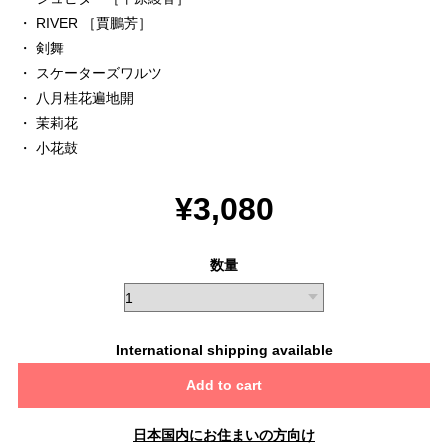
・ RIVER ［賈鵬芳］
・ 剣舞
・ スケーターズワルツ
・ 八月桂花遍地開
・ 茉莉花
・ 小花鼓
¥3,080
数量
International shipping available
Add to cart
日本国内にお住まいの方向け