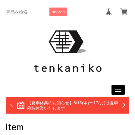
search
Toggle
navigati
【夏季休業のお知らせ】8/13(木)〜17(月)は夏季
臨時休業いたします
Item