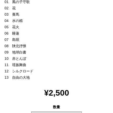
01 風の子守歌
02 花
03 賽馬
04 水の精
05 花火
06 睡蓮
07 島唄
08 陜北抒懐
09 地球白書
10 赤とんぼ
11 瑶族舞曲
12 シルクロード
13 自由の大地
¥2,500
数量