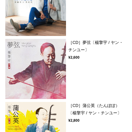
［CD］夢弦〔楊擎宇 / ヤン・
チンユー〕
¥2,600
［CD］蒲公英（たんぽぽ）
〔楊擎宇 / ヤン・チンユー〕
¥2,800