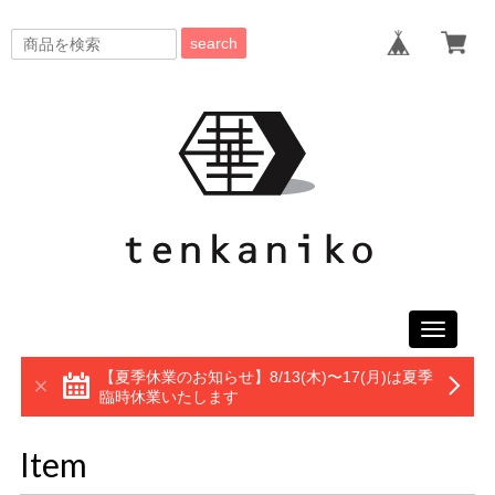
search
Toggle
navigati
【夏季休業のお知らせ】8/13(木)〜17(月)は夏季
臨時休業いたします
Item