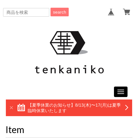
search
Toggle
navigati
【夏季休業のお知らせ】8/13(木)〜17(月)は夏季
臨時休業いたします
Item