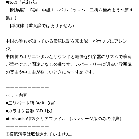
■No.3『茉莉花』
[難易度] G調・中級１レベル（ヤマハ「二胡を極めよう〜第４
集」）
[単旋律（重奏譜ではありません）]
中国の誰もが知っている伝統民謡を京田誠一がポップにアレン
ジ。
中国笛のオリエンタルなサウンドと軽快な打楽器のリズムで演奏
が華やぐこと間違いなしの曲です。レパートリーに明るい雰囲気
の楽曲や中国曲が欲しいときにおすすめです。
ーーーーーーーーーー
セット内容
■二胡パート譜 [A4判 3頁]
■カラオケ音源 [CD 1枚]
■tenkaniko特製クリアファイル （パッケージ版のみの特典）
ーーーーーーーーーー
※模範演奏は収録されていません。