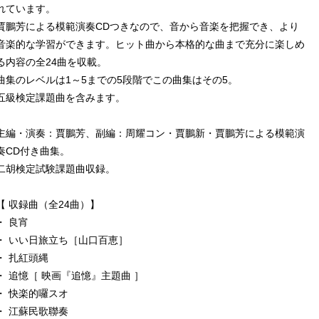
れています。
賈鵬芳による模範演奏CDつきなので、音から音楽を把握でき、より
音楽的な学習ができます。ヒット曲から本格的な曲まで充分に楽しめ
る内容の全24曲を収載。
曲集のレベルは1～5までの5段階でこの曲集はその5。
五級検定課題曲を含みます。
主編・演奏：賈鵬芳、副編：周耀コン・賈鵬新・賈鵬芳による模範演
奏CD付き曲集。
二胡検定試験課題曲収録。
【 収録曲（全24曲）】
・ 良宵
・ いい日旅立ち［山口百恵］
・ 扎紅頭縄
・ 追憶［ 映画『追憶』主題曲 ］
・ 快楽的囉スオ
・ 江蘇民歌聯奏