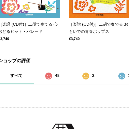
［楽譜 (CD付)］二胡で奏でる お
［楽譜 (CD付)］二胡で奏でる 心
もいでの青春ポップス
おどるヒット・パレード
¥3,740
¥3,740
ショップの評価
すべて
48
2