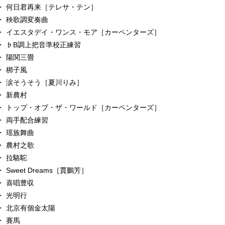
・ 何日君再来［テレサ・テン］
・ 秧歌調変奏曲
・ イエスタデイ・ワンス・モア［カーペンターズ］
・ ♭B調上把音準校正練習
・ 陽関三畳
・ 梆子風
・ 涙そうそう［夏川りみ］
・ 新農村
・ トップ・オブ・ザ・ワールド［カーペンターズ］
・ 両手配合練習
・ 瑶族舞曲
・ 農村之歌
・ 拉駱駝
・ Sweet Dreams［賈鵬芳］
・ 喜唱豊収
・ 光明行
・ 北京有個金太陽
・ 賽馬