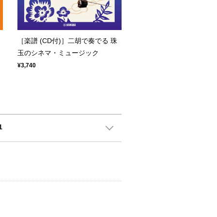
［楽譜 (CD付)］二胡で奏でる 珠
玉のシネマ・ミュージック
¥3,740
1