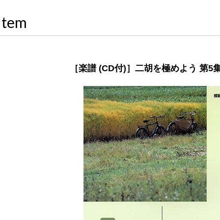
Item
［楽譜 (CD付)］二胡を極めよう 第5