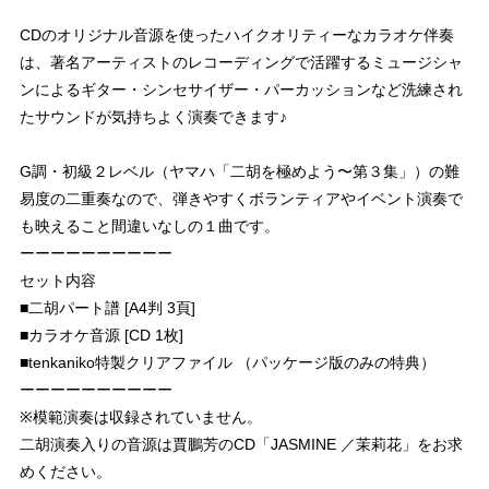
CDのオリジナル音源を使ったハイクオリティーなカラオケ伴奏
は、著名アーティストのレコーディングで活躍するミュージシャ
ンによるギター・シンセサイザー・パーカッションなど洗練され
たサウンドが気持ちよく演奏できます♪
G調・初級２レベル（ヤマハ「二胡を極めよう〜第３集」）の難
易度の二重奏なので、弾きやすくボランティアやイベント演奏で
も映えること間違いなしの１曲です。
ーーーーーーーーーー
セット内容
■二胡パート譜 [A4判 3頁]
■カラオケ音源 [CD 1枚]
■tenkaniko特製クリアファイル （パッケージ版のみの特典）
ーーーーーーーーーー
※模範演奏は収録されていません。
二胡演奏入りの音源は賈鵬芳のCD「JASMINE ／茉莉花」をお求
めください。