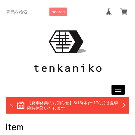
search
Toggle
navigati
【夏季休業のお知らせ】8/13(木)〜17(月)は夏季
臨時休業いたします
Item